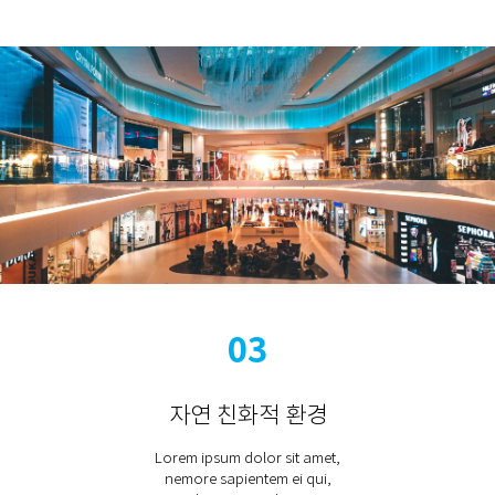
03
자연 친화적 환경
Lorem ipsum dolor sit amet,
nemore sapientem ei qui,