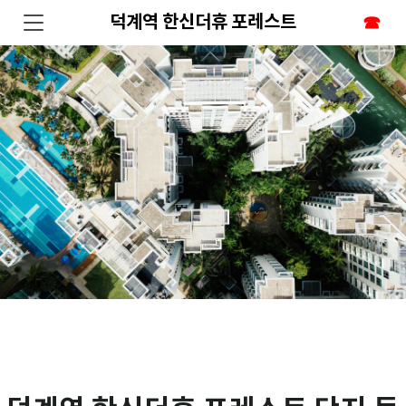
덕계역 한신더휴 포레스트
☎