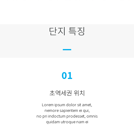
단지 특징
remove
01
초역세권 위치
Lorem ipsum dolor sit amet,
nemore sapientem ei qui,
no pri indoctum prodesset, omnis
quidam utroque nam ei