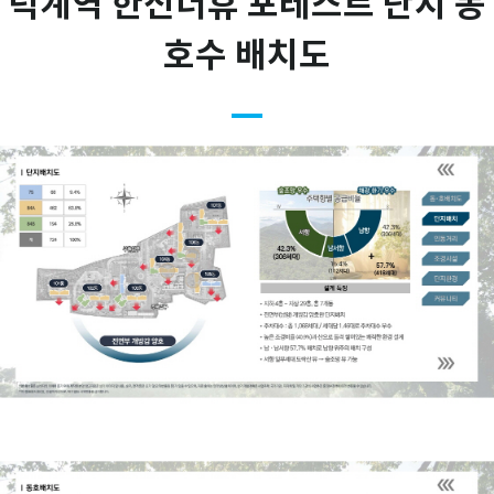
덕계역 한신더휴 포레스트 단지 동
호수 배치도
remove